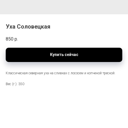
Уха Соловецкая
850
р.
Купить сейчас
Классическая северная уха на сливках с лососем и копченой треской.
Вес (г.): 350