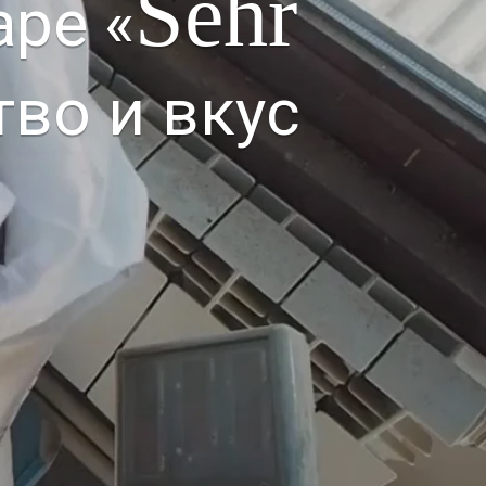
Sehr
ре «
тво и вкус