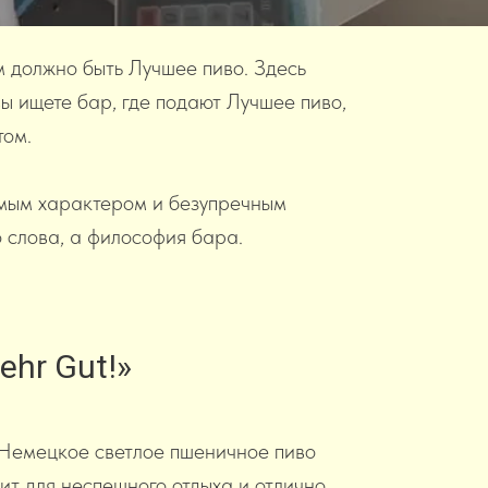
м должно быть Лучшее пиво. Здесь
ы ищете бар, где подают Лучшее пиво,
том.
емым характером и безупречным
о слова, а философия бара.
hr Gut!»
. Немецкое светлое пшеничное пиво
ит для неспешного отдыха и отлично