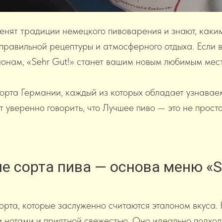
ценят традиции немецкого пивоварения и знают, каки
правильной рецептуры и атмосферного отдыха. Если в
онам, «Sehr Gut!» станет вашим новым любимым мес
орта Германии, каждый из которых обладает узнава
 уверенно говорить, что Лучшее пиво — это не прост
е сорта пива — основа меню «Se
сорта, которые заслуженно считаются эталоном вкуса
и нотами и приятной свежестью. Оно идеально подход