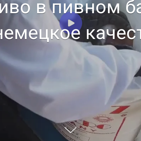
иво в пивном ба
немецкое качес